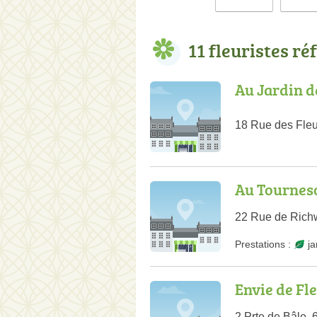
11 fleuristes ré
Au Jardin d
18 Rue des Fle
Au Tournes
22 Rue de Richw
Prestations :
ja
Envie de Fl
2 Prte de Bâle,