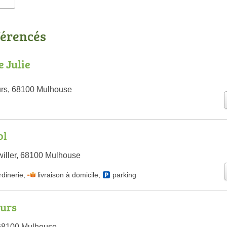
férencés
e Julie
urs, 68100 Mulhouse
ol
iller, 68100 Mulhouse
rdinerie
,
livraison à domicile
,
parking
eurs
 68100 Mulhouse