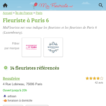
Accueil
>
Île-de-France
>
Paris
Fleuriste à Paris 6
MaFleuriste.net vous indique les fleuristes et les
fleuristes de Paris 6
(Luxembourg).
Filtrer
par marque
14 fleuristes référencés
Beaufrère
4,0 étoiles sur 5
42 avis
4 Rue Lobineau, 75006 Paris
Ouvert jusqu'à 20h
artisan
livraison à domicile