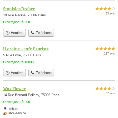
Stanislas Draber
4,0 étoiles sur 5
53 avis
19 Rue Racine, 75006 Paris
Ouvert jusqu'à 20h
Horaires
Téléphone
U.graine – сafé fleuriste
5,0 étoiles sur 5
217 avis
5 Rue Littré, 75006 Paris
Ouvert jusqu'à 18h30
Horaires
Téléphone
Wax Flower
4,0 étoiles sur 5
37 avis
14 Rue Bernard Palissy, 75006 Paris
Ouvert jusqu'à 20h
artisan
libre-service