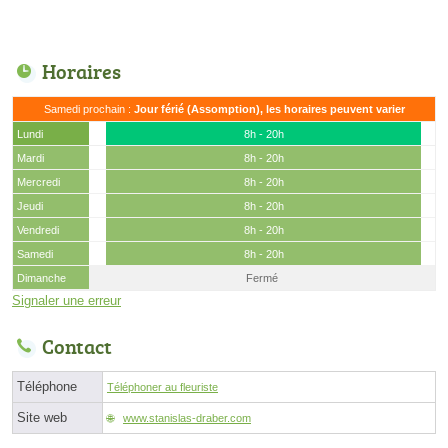
Horaires
Samedi prochain :
Jour férié (Assomption), les horaires peuvent varier
Lundi
8h - 20h
Mardi
8h - 20h
Mercredi
8h - 20h
Jeudi
8h - 20h
Vendredi
8h - 20h
Samedi
8h - 20h
Dimanche
Fermé
Signaler une erreur
Contact
Téléphone
Téléphoner au fleuriste
Site web
www.stanislas-draber.com