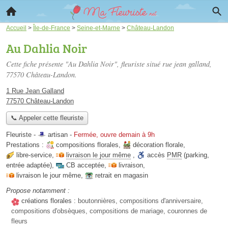
Accueil
>
Île-de-France
>
Seine-et-Marne
>
Château-Landon
Au Dahlia Noir
Cette fiche présente "Au Dahlia Noir", fleuriste situé
rue jean galland
,
77570 Château-Landon.
1 Rue Jean Galland
77570 Château-Landon
📞 Appeler cette fleuriste
Fleuriste -
artisan
-
Fermée, ouvre demain à 9h
Prestations :
compositions florales
,
décoration florale
,
libre-service
,
livraison le jour même
,
accès
PMR
(parking,
entrée adaptée)
,
CB acceptée
,
livraison
,
livraison le jour même
,
retrait en magasin
Propose notamment :
créations florales :
boutonnières, compositions d'anniversaire,
compositions d'obsèques, compositions de mariage, couronnes de
fleurs