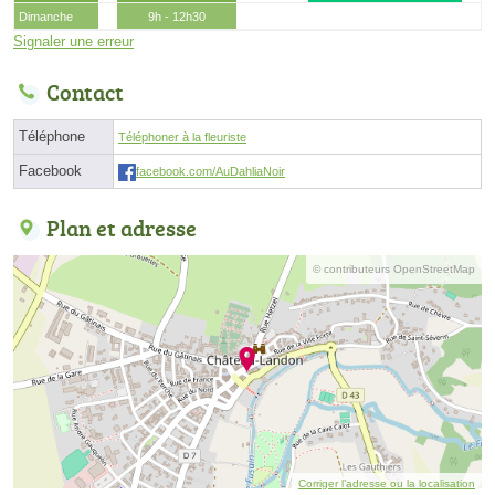
Dimanche
9h - 12h30
Signaler une erreur
Contact
Téléphone
Téléphoner à la fleuriste
Facebook
facebook.com/AuDahliaNoir
Plan et adresse
© contributeurs OpenStreetMap
Corriger l’adresse ou la localisation