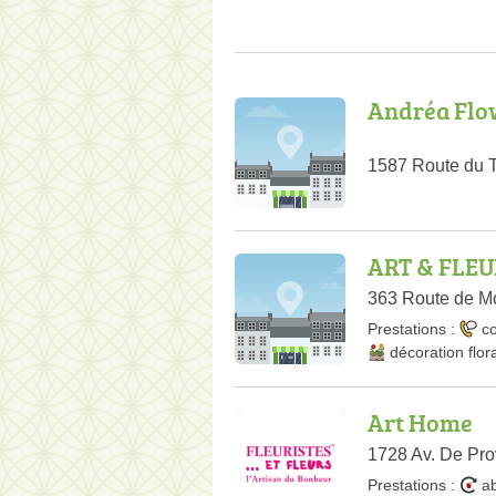
Andréa Flo
1587 Route du T
ART & FLEUR
363 Route de M
Prestations :
c
décoration flor
Art Home
1728 Av. De Pro
Prestations :
a