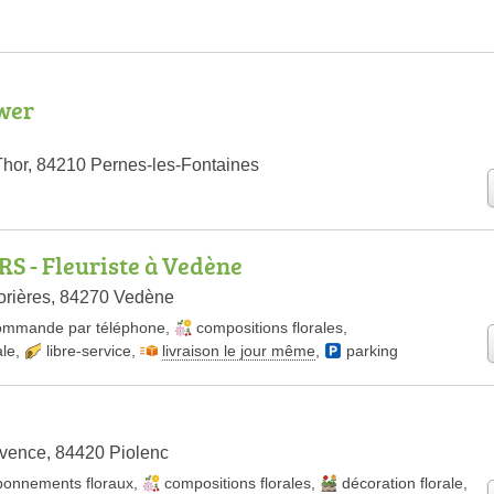
wer
hor, 84210 Pernes-les-Fontaines
S - Fleuriste à Vedène
orières, 84270 Vedène
ommande par téléphone
,
compositions florales
,
ale
,
libre-service
,
livraison le jour même
,
parking
vence, 84420 Piolenc
bonnements floraux
,
compositions florales
,
décoration florale
,