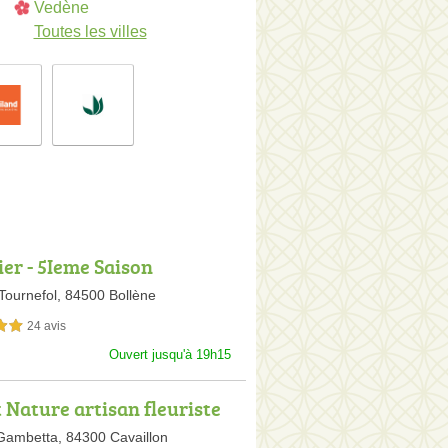
Vedène
Toutes les villes
ier - 5Ieme Saison
Tournefol,
84500 Bollène
24 avis
sur 5
Ouvert jusqu'à 19h15
t Nature artisan fleuriste
Gambetta,
84300 Cavaillon