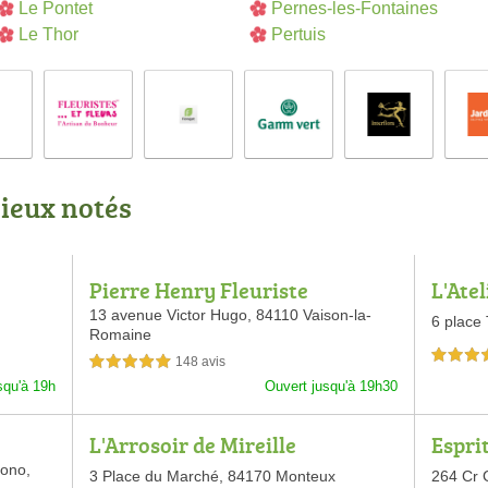
Le Pontet
Pernes-les-Fontaines
Le Thor
Pertuis
mieux notés
Pierre Henry Fleuriste
L'Atel
13 avenue Victor Hugo,
84110 Vaison-la-
6 place 
Romaine
5,0 étoiles 
148 avis
5,0 étoiles sur 5
squ'à 19h
Ouvert jusqu'à 19h30
L'Arrosoir de Mireille
Espri
iono,
3 Place du Marché,
84170 Monteux
264 Cr 