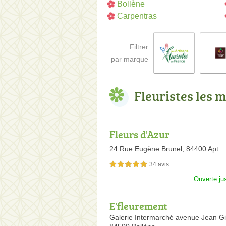
Bollène
Carpentras
Filtrer
par marque
Fleuristes les 
Fleurs d'Azur
24 Rue Eugène Brunel,
84400 Apt
34 avis
5,0 étoiles sur 5
Ouverte ju
E'fleurement
Galerie Intermarché avenue Jean G