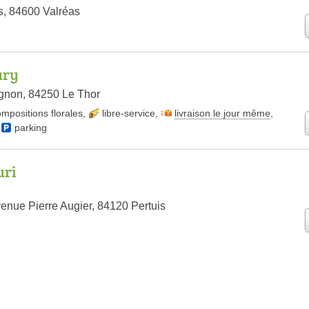
s, 84600 Valréas
ury
gnon, 84250 Le Thor
mpositions florales
,
libre-service
,
livraison le jour même
,
,
parking
uri
enue Pierre Augier, 84120 Pertuis