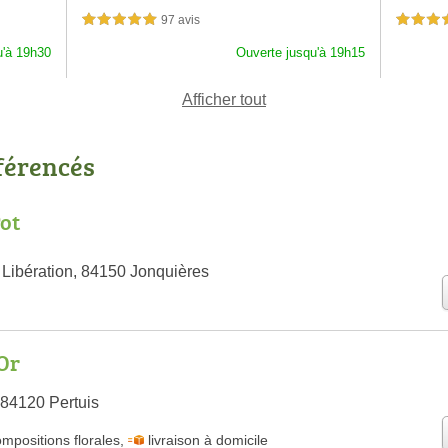
97 avis
5,0 étoiles sur 5
4,5 étoiles 
u'à 19h30
Ouverte jusqu'à 19h15
Afficher tout
éférencés
Pot
 Libération, 84150 Jonquières
'Or
 84120 Pertuis
mpositions florales
,
livraison à domicile