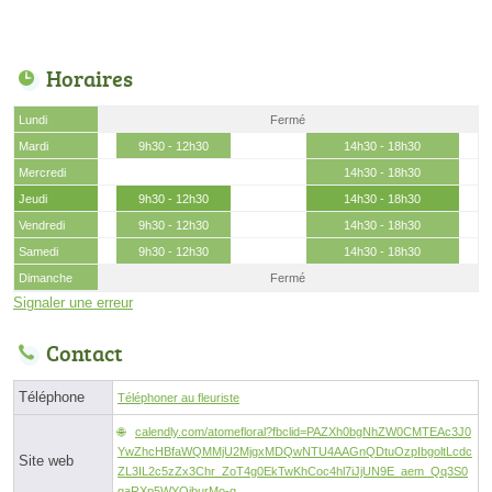
Horaires
Lundi
Fermé
Mardi
9h30 - 12h30
14h30 - 18h30
Mercredi
14h30 - 18h30
Jeudi
9h30 - 12h30
14h30 - 18h30
Vendredi
9h30 - 12h30
14h30 - 18h30
Samedi
9h30 - 12h30
14h30 - 18h30
Dimanche
Fermé
Signaler une erreur
Contact
Téléphone
Téléphoner au fleuriste
calendly.com/atomefloral?fbclid=PAZXh0bgNhZW0CMTEAc3J0
YwZhcHBfaWQMMjU2MjgxMDQwNTU4AAGnQDtuOzpIbgoltLcdc
Site web
ZL3IL2c5zZx3Chr_ZoT4g0EkTwKhCoc4hl7iJjUN9E_aem_Qq3S0
gaRXp5WYOjburMo-g