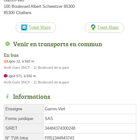
Gamm-Vert
100 Boulevard Albert Schweitzer 85300
85300 Challans
Trajet Waze
Trajet Maps
Venir en transports en commun
En bus
Ligne 12, à 592 m
Arrêt Gare SNCF - 11 Boulevard de la gare
Ligne 571, à 592 m
Arrêt Gare SNCF - 11 Boulevard de la gare
Informations
Enseigne
Gamm-Vert
Forme juridique
SAS
SIRET
34484374300248
N° TVA Intra.
FR51344843743