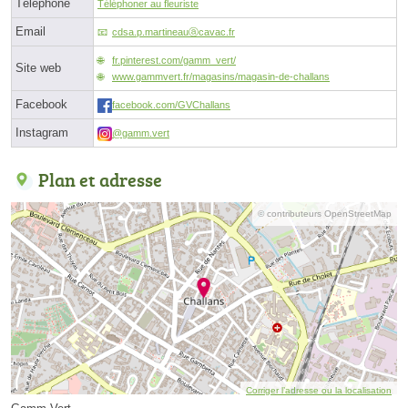
Téléphone
Téléphoner au fleuriste
Email
cdsa.p.martineauⓐcavac.fr
fr.pinterest.com/gamm_vert/
Site web
www.gammvert.fr/magasins/magasin-de-challans
Facebook
facebook.com/GVChallans
Instagram
@gamm.vert
Plan et adresse
© contributeurs OpenStreetMap
Corriger l’adresse ou la localisation