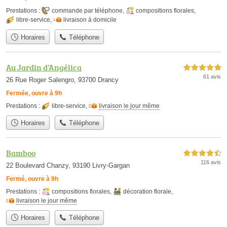
Prestations :
commande par téléphone
,
compositions florales
,
libre-service
,
livraison à domicile
Horaires
Téléphone
Au Jardin d'Angélica
5,0 étoiles sur 5
61 avis
26 Rue Roger Salengro, 93700 Drancy
Fermée, ouvre à 9h
Prestations :
libre-service
,
livraison le jour même
Horaires
Téléphone
Bamboo
4,5 étoiles sur 5
116 avis
22 Boulevard Chanzy, 93190 Livry-Gargan
Fermé, ouvre à 9h
Prestations :
compositions florales
,
décoration florale
,
livraison le jour même
Horaires
Téléphone