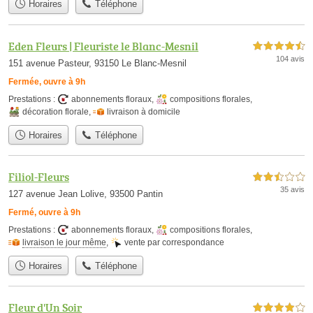
Horaires
Téléphone
Eden Fleurs | Fleuriste le Blanc-Mesnil
4,5 étoiles sur 5
104 avis
151 avenue Pasteur, 93150 Le Blanc-Mesnil
Fermée, ouvre à 9h
Prestations :
abonnements floraux
,
compositions florales
,
décoration florale
,
livraison à domicile
Horaires
Téléphone
Filiol-Fleurs
2,5 étoiles sur 5
35 avis
127 avenue Jean Lolive, 93500 Pantin
Fermé, ouvre à 9h
Prestations :
abonnements floraux
,
compositions florales
,
livraison le jour même
,
vente par correspondance
Horaires
Téléphone
Fleur d'Un Soir
4,0 étoiles sur 5