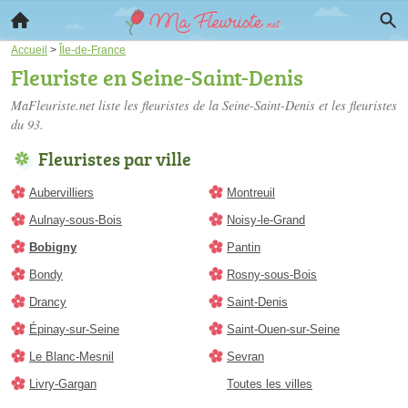
Accueil
>
Île-de-France
Fleuriste en Seine-Saint-Denis
MaFleuriste.net liste les
fleuristes de la Seine-Saint-Denis
et les fleuristes
du 93.
Fleuristes par ville
Aubervilliers
Montreuil
Aulnay-sous-Bois
Noisy-le-Grand
Bobigny
Pantin
Bondy
Rosny-sous-Bois
Drancy
Saint-Denis
Épinay-sur-Seine
Saint-Ouen-sur-Seine
Le Blanc-Mesnil
Sevran
Livry-Gargan
Toutes les villes