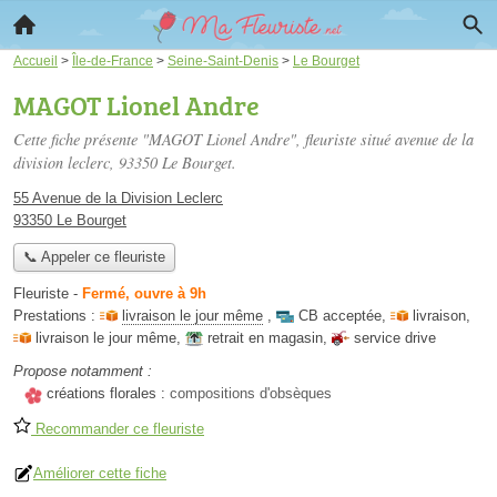
Accueil
>
Île-de-France
>
Seine-Saint-Denis
>
Le Bourget
MAGOT Lionel Andre
Cette fiche présente "MAGOT Lionel Andre", fleuriste situé
avenue de la
division leclerc
, 93350 Le Bourget.
55 Avenue de la Division Leclerc
93350 Le Bourget
📞 Appeler ce fleuriste
Fleuriste
-
Fermé, ouvre à 9h
Prestations :
livraison le jour même
,
CB acceptée
,
livraison
,
livraison le jour même
,
retrait en magasin
,
service drive
Propose notamment :
créations florales :
compositions d'obsèques
Recommander ce fleuriste
Améliorer cette fiche